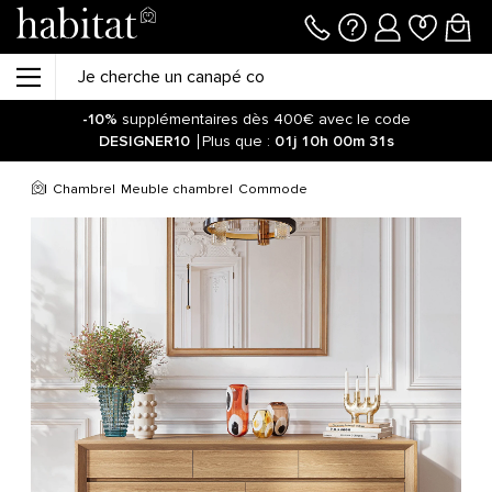
-10%
supplémentaires dès 400€ avec le code
DESIGNER10
Plus que :
01j
10h
00m
30s
Soyez informé de la réouverture des ventes sur notre site !
Cliquez ici.
Chambre
Meuble chambre
Commode
-10%
supplémentaires dès 400€ avec le code
DESIGNER10
Plus que :
01j
10h
48m
54s