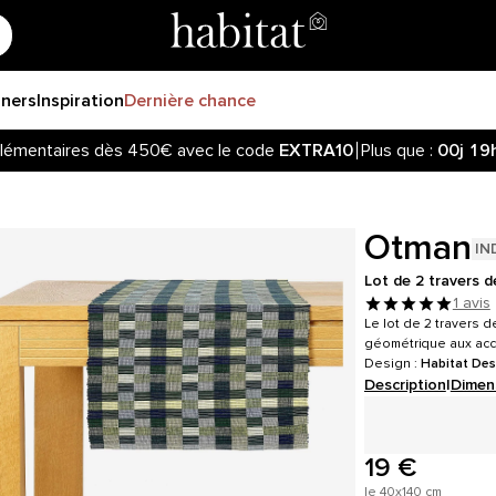
gners
Inspiration
Dernière chance
lémentaires dès 450€ avec le code
EXTRA10
Plus que :
00j
19
z informé de la réouverture des ventes sur notre site ! Cliquez
lémentaires dès 450€ avec le code
EXTRA10
Plus que :
00j
19
Otman
IN
Lot de 2 travers d
1 avis
Le lot de 2 travers d
géométrique aux acc
Design :
Habitat Des
Description
|
Dimen
19 €
le 40x140 cm