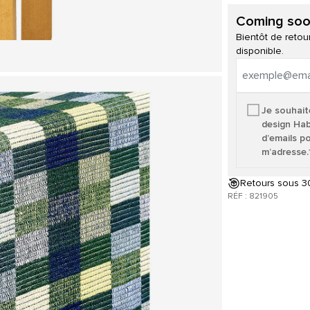
Coming so
Bientôt de reto
disponible.
Je souhait
design Hab
d’emails p
m’adresse.
Retours sous 30
RÉF : 821905