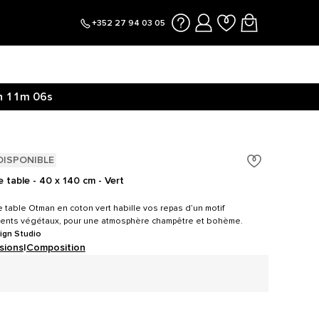
+352 27 94 03 05
h
11m
05s
 ici.
h
11m
13s
DISPONIBLE
e table - 40 x 140 cm - Vert
e table Otman en coton vert habille vos repas d’un motif
ents végétaux, pour une atmosphère champêtre et bohème.
ign Studio
sions
|
Composition