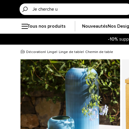
Tous nos produits
Nouveautés
Nos Desi
-10%
supp
Soye
-10%
supp
Décoration
Linge
Linge de table
Chemin de table