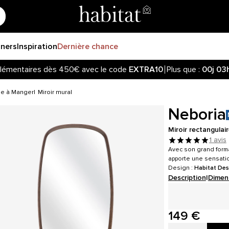
gners
Inspiration
Dernière chance
lémentaires dès 450€ avec le code
EXTRA10
Plus que :
00j
03
z informé de la réouverture des ventes sur notre site ! Cliquez
lémentaires dès 450€ avec le code
EXTRA10
Plus que :
00j
03
lle à Manger
Miroir mural
Neboria
Miroir rectangulai
1 avis
Avec son grand form
apporte une sensatio
Design :
Habitat Des
Description
|
Dimen
149 €