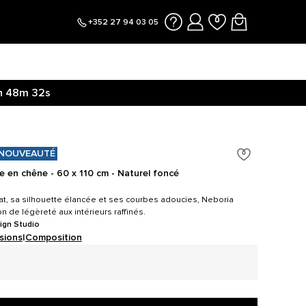
+352 27 94 03 05
h
48m
31s
 ici.
h
48m
39s
NOUVEAUTÉ
re en chêne - 60 x 110 cm - Naturel foncé
at, sa silhouette élancée et ses courbes adoucies, Neboria
n de légèreté aux intérieurs raffinés.
ign Studio
sions
|
Composition