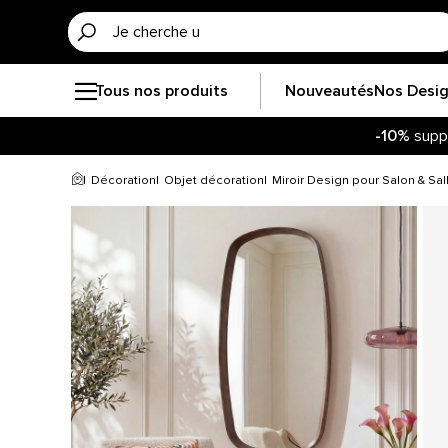
Tous nos produits
Nouveautés
Nos Desi
-10%
supp
Soye
-10%
supp
Décoration
Objet décoration
Miroir Design pour Salon & Sa