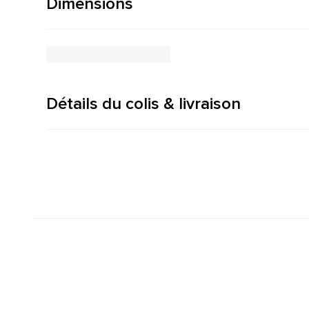
Dimensions
Détails du colis & livraison
Créateur de design
5 ans de garantie
depuis 1964