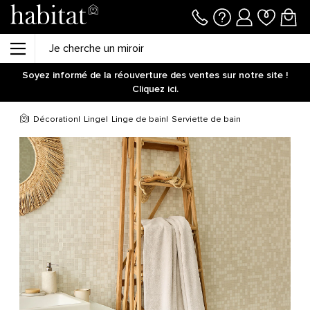
-10%
supplémentaires dès 400€ avec le code
DESIGNER10
Plus que :
02j
23h
40m
55s
Soyez informé de la réouverture des ventes sur notre site !
Cliquez ici.
-10%
supplémentaires dès 400€ avec le code
DESIGNER10
Plus que :
02j
23h
41m
06s
Décoration
Linge
Linge de bain
Serviette de bain