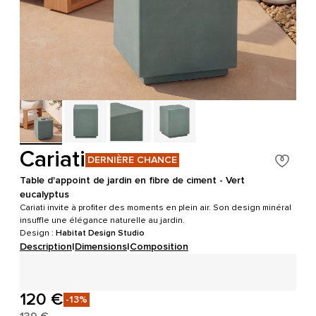
Cariati
DERNIÈRE CHANCE
Table d'appoint de jardin en fibre de ciment - Vert
eucalyptus
Cariati invite à profiter des moments en plein air. Son design minéral
insuffle une élégance naturelle au jardin.
Design :
Habitat Design Studio
Description
|
Dimensions
|
Composition
120 €
-13%