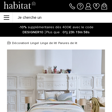
-10%
supplémentaires dès 400€ avec le code
DESIGNER10
Plus que :
01j
23h
19m
58s
Soyez informé de la réouverture des ventes sur notre site !
Cliquez ici.
Décoration
Linge
Linge de lit
Parures de lit
-10%
supplémentaires dès 400€ avec le code
DESIGNER10
Plus que :
01j
23h
20m
05s