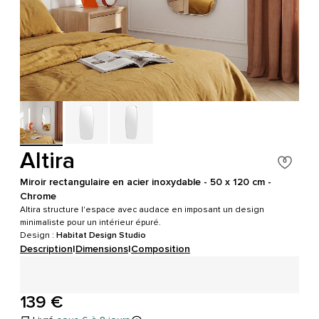
Altira
Miroir rectangulaire en acier inoxydable - 50 x 120 cm -
Chrome
Altira structure l'espace avec audace en imposant un design
minimaliste pour un intérieur épuré.
Design :
Habitat Design Studio
Description
|
Dimensions
|
Composition
139 €