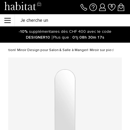
-10%
supplémentaires dès CHF 400 avec le code
DESIGNER10
Plus que :
01j
08h
30m
17s
écoration
Miroir Design pour Salon & Salle à Manger
Miroir sur pied