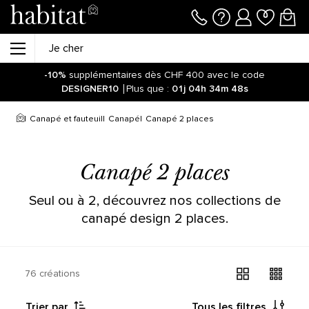
-10%
supplémentaires dès CHF 400 avec le code
DESIGNER10
Plus que :
01j
04h
34m
48s
Canapé et fauteuil
Canapé
Canapé 2 places
Canapé 2 places
Seul ou à 2, découvrez nos collections de
canapé design 2 places.
76 créations
Trier par
Tous les filtres