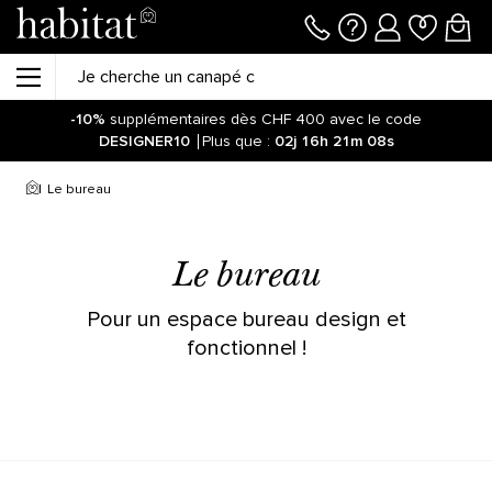
-10%
supplémentaires dès CHF 400 avec le code
DESIGNER10
Plus que :
02j
16h
21m
08s
Le bureau
Le bureau
Pour un espace bureau design et
fonctionnel !