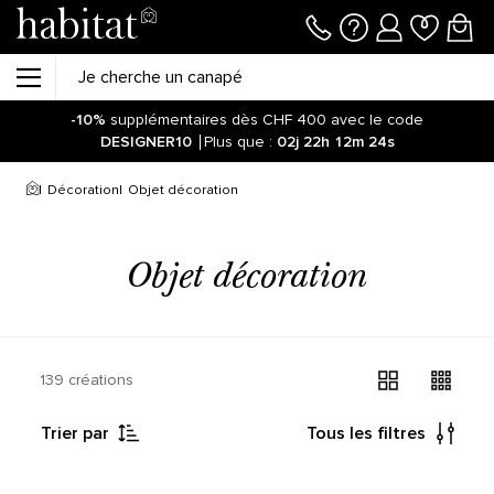
-10%
supplémentaires dès CHF 400 avec le code
DESIGNER10
Plus que :
02j
22h
12m
24s
Décoration
Objet décoration
Objet décoration
139 créations
Trier par
Tous les filtres