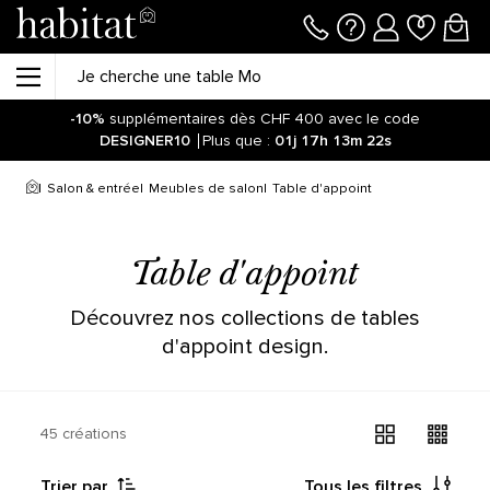
-10%
supplémentaires dès CHF 400 avec le code
DESIGNER10
Plus que :
01j
17h
13m
22s
Salon & entrée
Meubles de salon
Table d'appoint
Table d'appoint
Découvrez nos collections de tables
d'appoint design.
45 créations
Trier par
Tous les filtres