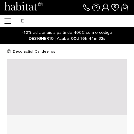
-10%
adicionais a partir de 400€ com o código
DESIGNER10
Acaba:
00d
16h
44m
32s
Decoração
Candeeiros