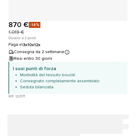
870 €
-14%
1.019 €
Divano a 2 posti
Paga in
3x
10x
12x
Consegna da 2 settimane
Resi entro 30 giorni
I suoi punti di forza
Morbidità del tessuto bouclé
Consegnato completamente assemblato
Seduta bilanciata
RIF. 123171