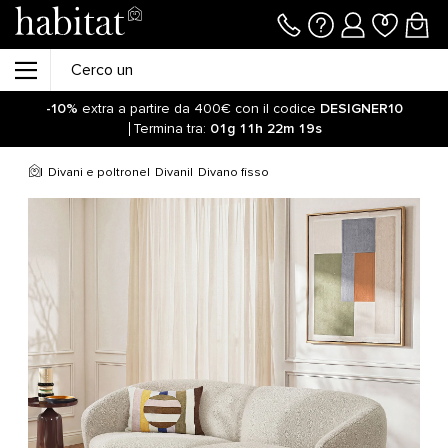
-10%
extra a partire da 400€ con il codice
DESIGNER10
Termina tra:
01g
11h
22m
19s
Divani e poltrone
Divani
Divano fisso