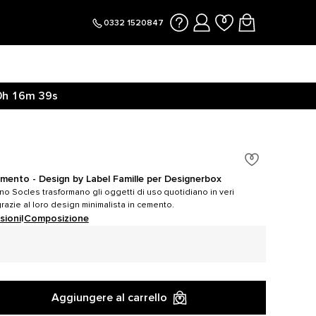
0332 1520847
0h
16m
39s
mento - Design by Label Famille per Designerbox
no Socles trasformano gli oggetti di uso quotidiano in veri
razie al loro design minimalista in cemento.
sioni
|
Composizione
Aggiungere al carrello