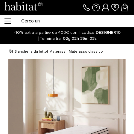
-10%
extra a partire da 400€ con il codice
DESIGNER10
Termina tra:
02g
02h
35m
03s
Biancheria da letto
Materassi
Materasso classico