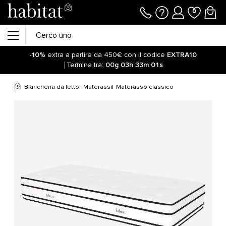
-10%
extra a partire da 450€ con il codice
EXTRA10
Termina tra:
00g
03h
33m
01s
Biancheria da letto
Materassi
Materasso classico