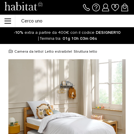
-10%
extra a partire da 400€ con il codice
DESIGNER10
Termina tra:
01g
10h
03m
06s
Camera da letto
Letto estraibile
Struttura letto