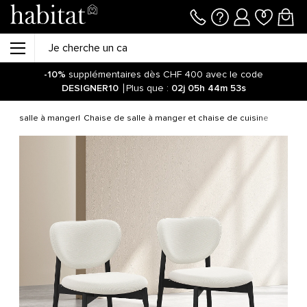
-10%
supplémentaires dès CHF 400 avec le code
DESIGNER10
Plus que :
02j
05h
44m
53s
ble salle à manger
Chaise de salle à manger et chaise de cuisine