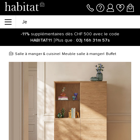
-11%
supplémentaires dès CHF 500 avec le code
HABITAT11
Plus que :
03j
16h
31m
57s
Salle à manger & cuisine
Meuble salle à manger
Buffet