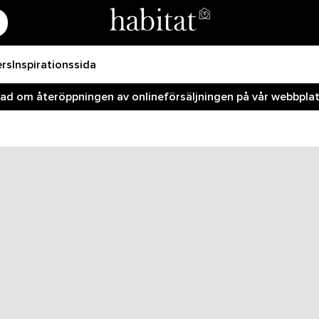
ers
Inspirationssida
rad om återöppningen av onlineförsäljningen på vår webbplats