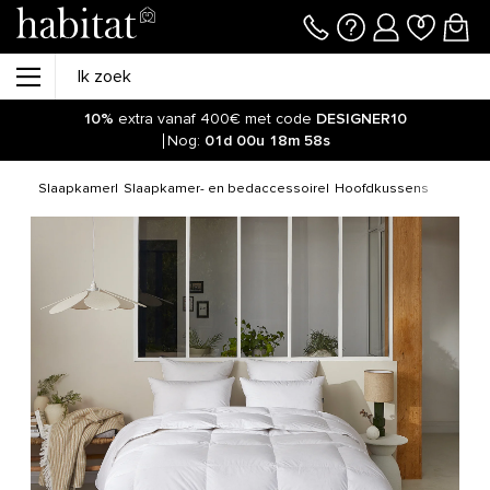
10%
extra vanaf 400€ met code
DESIGNER10
Nog:
01d
00u
18m
58s
Slaapkamer
Slaapkamer- en bedaccessoire
Hoofdkussens