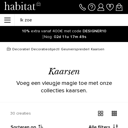
10%
extra vanaf 400€ met code
DESIGNER10
Nog:
02d
11u
17m
49s
Decoratie
Decoratieobject
Geurverspreider
Kaarsen
Kaarsen
Voeg een vleugje magie toe met onze
collecties kaarsen.
30 creaties
Sorteren op
Alle filters