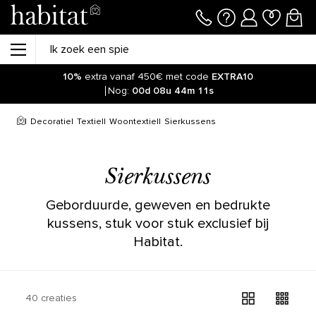
10%
extra vanaf 450€ met code
EXTRA10
Nog:
00d
08u
44m
10s
Decoratie
Textiel
Woontextiel
Sierkussens
Sierkussens
Geborduurde, geweven en bedrukte
kussens, stuk voor stuk exclusief bij
Habitat.
40 creaties