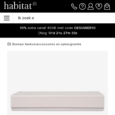
10%
extra vanaf 400€ met code
DESIGNER10
Nog:
01d
21u
27m
33s
Bureau
Kantooraccessoires en opbergruimte