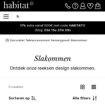
11%
extra vanaf 500€ met code
HABITAT11
Nog:
03d
15u
37m
09s
Decoratie
Tafelaccessoires
Serviesgoed
Slakommen
Slakommen
Ontdek onze reeksen design slakommen.
3 creaties
Sorteren op
Alle filters