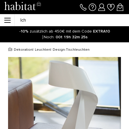
-10%
zusätzlich ab 450€ mit dem Code
EXTRA10
Noch:
00t
19h
32m
25s
Dekoration
Leuchten
Design-Tischleuchten