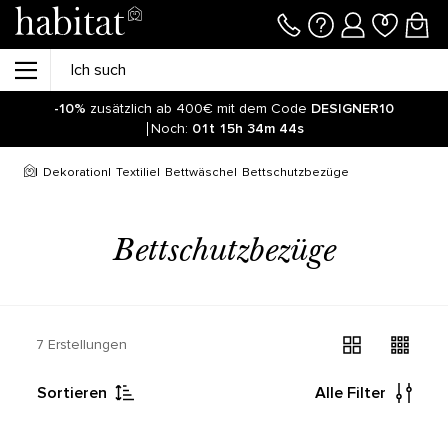
-10%
zusätzlich ab 400€ mit dem Code
DESIGNER10
Noch:
01t
15h
34m
44s
Dekoration
Textilie
Bettwäsche
Bettschutzbezüge
Bettschutzbezüge
7 Erstellungen
Sortieren
Alle Filter