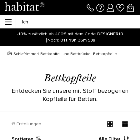
-10%
zusätzlich ab 400€ mit dem Code
DESIGNER10
Noch:
01t
19h
36m
52s
Schlafzimmer
Bettkopfteil und Bettbrücke
Bettkopfteile
Bettkopfteile
Entdecken Sie unsere mit Stoff bezogenen
Kopfteile für Betten.
13 Erstellungen
Sortieren
Alle Filter