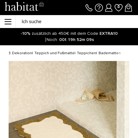
-10%
zusätzlich ab 450€ mit dem Code
EXTRA10
Noch:
00t
19h
52m
08s
Dekoration
Teppich und Fußmatte
Teppichen
Badematten