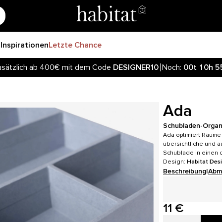
r
Inspirationen
Letzte Chance
sätzlich ab 400€ mit dem Code
DESIGNER10
Noch:
00t
10h
5
Ada
Schubladen-Organ
Ada optimiert Räume 
übersichtliche und 
Schublade in einen 
Design:
Habitat Des
Beschreibung
|
Abm
11 €