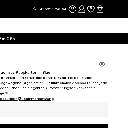
+496996756104
5m
25s
izer aus Pappkarton – Blau
mit einem praktischen und klaren Design und bietet eine
ausgewogene Organisation. Ein funktionales Accessoire, das jede
ordentlichen und eleganten Aufbewahrungsort verwandelt.
ign Studio
essungen
|
Zusammensetzung