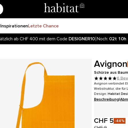
r
Inspirationen
Letzte Chance
ätzlich ab CHF 400 mit dem Code
DESIGNER10
Noch:
02t
10h
Avignon
Schürze aus Baumw
6 Bew
Avignon verbindet El
Webstruktur, die für 
Design:
Habitat Des
Beschreibung
|
Abm
CHF 5
-44%
CHF 9