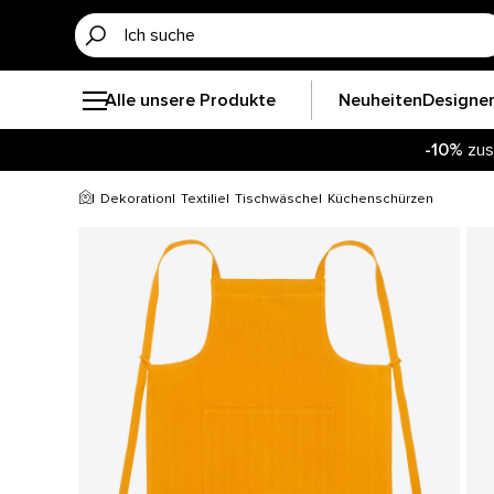
Alle unsere Produkte
Neuheiten
Designe
-10%
zus
Dekoration
Textilie
Tischwäsche
Küchenschürzen