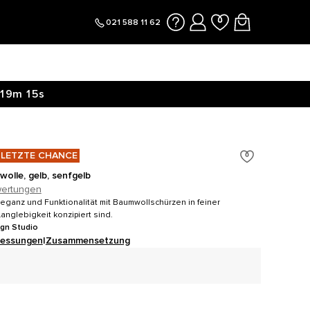
021 588 11 62
19m
14s
LETZTE CHANCE
olle, gelb, senfgelb
ertungen
eganz und Funktionalität mit Baumwollschürzen in feiner
Langlebigkeit konzipiert sind.
ign Studio
essungen
|
Zusammensetzung