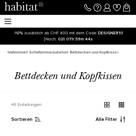
-10%
zusätzlich ab CHF 400 mit dem Code
DESIGNER10
Noch:
02t
07h
59m
44s
Schlafzimmer
Schlafzimmerzubehör
Bettdecken und Kopfkissen
Bettdecken und Kopfkissen
46 Erstellungen
Sortieren
Alle Filter