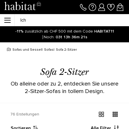
-11%
zusätzlich ab CHF 500 mit dem Code
HABITAT11
Noch:
03t
13h
36m
21s
Sofas und Sessel
Sofas
Sofa 2-Sitzer
Sofa 2-Sitzer
Ob alleine oder zu 2, entdecken Sie unsere
2-Sitzer-Sofas in tollem Design.
76 Erstellungen
Sortieren
Alle Filter