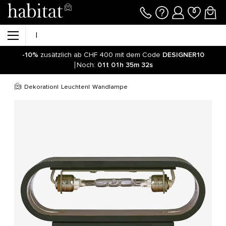
-10%
zusätzlich ab CHF 400 mit dem Code
DESIGNER10
Noch:
01t
01h
35m
31s
Dekoration
Leuchten
Wandlampe