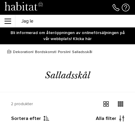
Bli informerad om återöppningen av onlineförsäljningen på
vår webbplats! Klicka här
Dekoration
Bordskonst
Porslin
Salladsskål
Salladsskål
2 produkter
Sortera efter
Alla filter