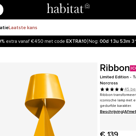
ratie
Laatste kans
0%
extra vanaf €450 met code
EXTRA10
Nog:
00d
13u
53m
2
Ribbon
IC
Limited Edition - 
Norcross
45 be
Ribbon transformeert
iconische lamp met e
gedurfde karakter.
Beschrijving
|
Afmet
€ 139