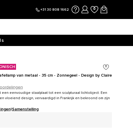
+31 30 808 1662
9s
ONISCH
Tafellamp van metaal - 35 cm - Zonnegeel - Design by Claire
oordelingen
 een eenvoudige staalplaat tot een sculpturaal lichtobject. Een
en vloeiend design, vervaardigd in Frankrijk en bekroond om zijn
ingen
|
Samenstelling