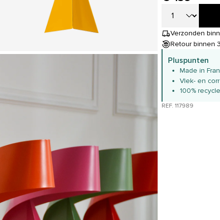
Verzonden binn
Retour binnen 
Pluspunten
Made in Fra
Vlek- en cor
100% recycl
REF. 117989