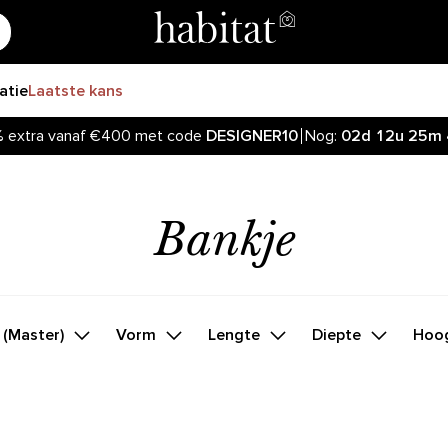
ratie
Laatste kans
%
extra vanaf €400 met code
DESIGNER10
Nog:
02d
12u
25m
Bankje
 (Master)
Vorm
Lengte
Diepte
Hoo