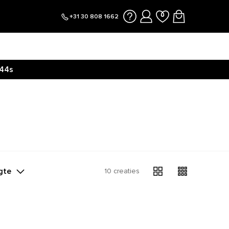
+31 30 808 1662
44s
gte
10 creaties