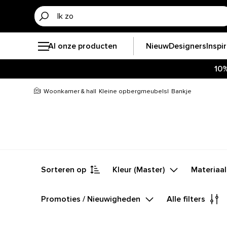
Al onze producten
Nieuw
Designers
Inspi
10
Woonkamer & hal
Kleine opbergmeubels
Bankje
Sorteren op
Kleur (Master)
Materiaal
Promoties / Nieuwigheden
Alle filters