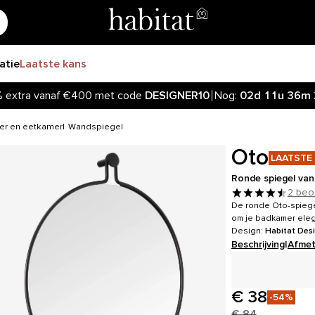
ratie
Laatste kans
%
extra vanaf €400 met code
DESIGNER10
Nog:
02d
11u
36m
er en eetkamer
Wandspiegel
Oto
LAATSTE
Ronde spiegel van
2 beo
De ronde Oto-spiegel
om je badkamer elega
Design:
Habitat Des
Beschrijving
|
Afmet
€ 38
-54%
€ 84