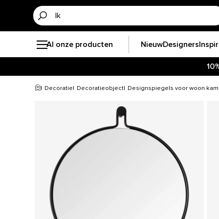
Al onze producten
Nieuw
Designers
Inspi
10
Decoratie
Decoratieobject
Designspiegels voor woon kam