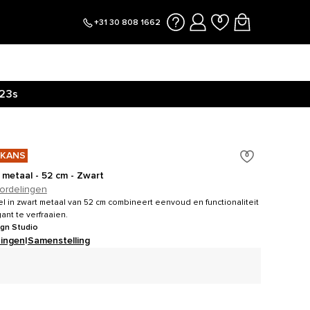
+31 30 808 1662
22s
 KANS
 metaal - 52 cm - Zwart
ordelingen
 in zwart metaal van 52 cm combineert eenvoud en functionaliteit
nt te verfraaien.
ign Studio
ingen
|
Samenstelling