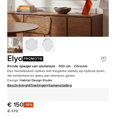
Elyo
PROMOTIE
Ronde spiegel van aluminium - 100 cm - Chroom
Elyo herdefiniëert ruimtes met elegantie dankzij zijn tijdloze lijnen,
die helderheid en glans aan interieurs geven.
Design:
Habitat Design Studio
Beschrijving
|
Afmetingen
|
Samenstelling
€ 150
-16%
€ 179