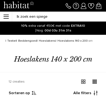
10%
extra vanaf 450€ met code
EXTRA10
Nog:
00d
03u
31m
31s
atie
Textiel
Beddengoed
Hoeslakens
Hoeslakens 140 x 200 cm
Hoeslakens 140 x 200 cm
12 creaties
Sorteren op
Alle filters