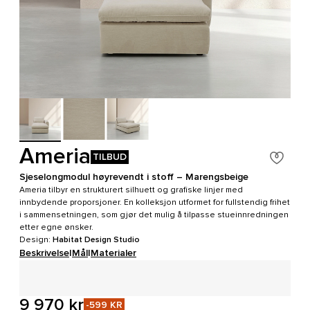
Ameria
TILBUD
Sjeselongmodul høyrevendt i stoff – Marengsbeige
Ameria tilbyr en strukturert silhuett og grafiske linjer med
innbydende proporsjoner. En kolleksjon utformet for fullstendig frihet
i sammensetningen, som gjør det mulig å tilpasse stueinnredningen
etter egne ønsker.
Design:
Habitat Design Studio
Beskrivelse
|
Mål
|
Materialer
9 970 kr
-599 KR