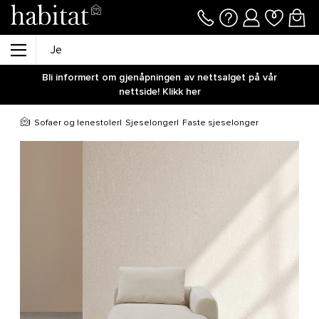
Bli informert om gjenåpningen av nettsalget på vår
nettside! Klikk her
Sofaer og lenestoler
Sjeselonger
Faste sjeselonger