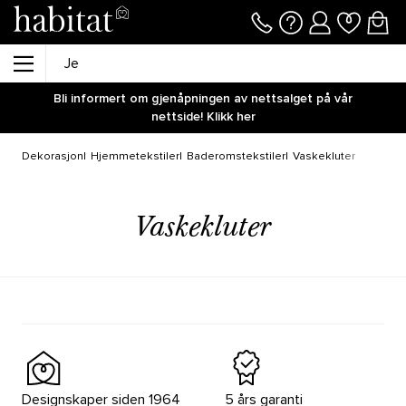
Bli informert om gjenåpningen av nettsalget på vår
nettside! Klikk her
Dekorasjon
Hjemmetekstiler
Baderomstekstiler
Vaskekluter
Vaskekluter
Designskaper siden 1964
5 års garanti