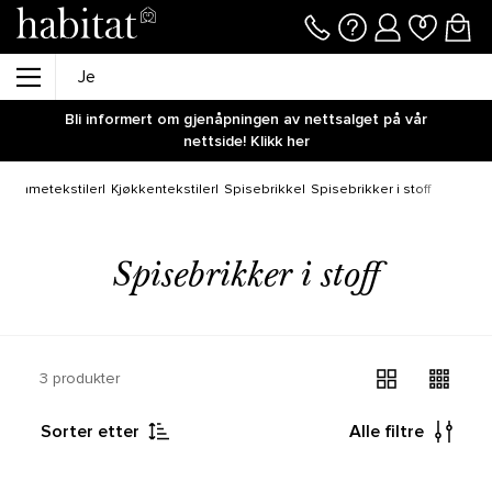
Bli informert om gjenåpningen av nettsalget på vår
nettside! Klikk her
Hjemmetekstiler
Kjøkkentekstiler
Spisebrikke
Spisebrikker i stoff
Spisebrikker i stoff
3 produkter
Sorter etter
Alle filtre