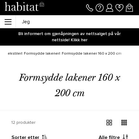
Bli informert om gjenåpningen av nettsalget på vår
nettside! Klikk her
ngetekstiler
Formsydde lakener
Formsydde lakener 160 x 200 cm
Formsydde lakener 160 x
200 cm
12 produkter
Sorter etter
Alle filtre