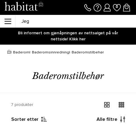
Bli informert om gjenåpningen av nettsalget på vår
nettside! Klikk her
Baderom
Baderomsinnredning
Baderomstilbehør
Baderomstilbehør
7 produkter
Sorter etter
Alle filtre