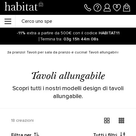
-11%
extra a partire da 500€ con il codice
HABITAT11
Termina tra:
03g
15h
44m
08s
sala da pranzo
Tavoli per sala da pranzo e cucina
Tavoli allungabile
Tavoli allungabile
Scopri tutti i nostri modelli design di tavoli
allungabile.
18 creazioni
Filtra per
Tutti i filtri