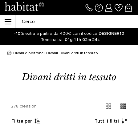
-10%
extra a partire da 400€ con il codice
DESIGNER10
Termina tra:
01g
11h
02m
24s
Divani e poltrone
Divani
Divani dritti in tessuto
Divani dritti in tessuto
278 creazioni
Filtra per
Tutti i filtri