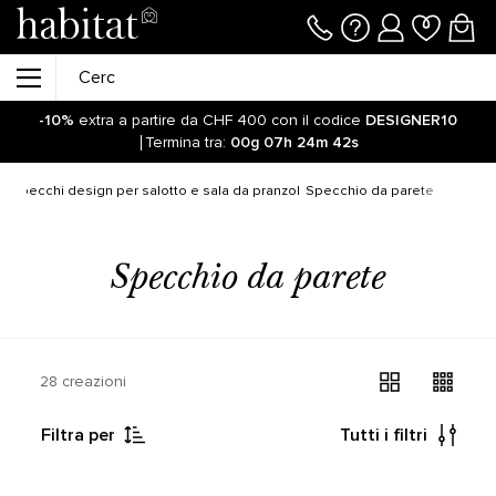
-10%
extra a partire da CHF 400 con il codice
DESIGNER10
Termina tra:
00g
07h
24m
42s
Resta aggiornato sulla riapertura delle vendite online sul
nostro sito! Clicca qui
o
Specchi design per salotto e sala da pranzo
Specchio da parete
-10%
extra a partire da CHF 400 con il codice
DESIGNER10
Termina tra:
00g
07h
24m
48s
Specchio da parete
28 creazioni
Filtra per
Tutti i filtri