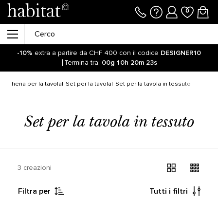
-10%
extra a partire da CHF 400 con il codice
DESIGNER10
Termina tra:
00g
10h
20m
23s
Resta aggiornato sulla riapertura delle vendite online sul
nostro sito! Clicca qui
iancheria per la tavola
Set per la tavola
Set per la tavola in tessuto
-10%
extra a partire da CHF 400 con il codice
DESIGNER10
Termina tra:
00g
10h
20m
29s
Set per la tavola in tessuto
3 creazioni
Filtra per
Tutti i filtri